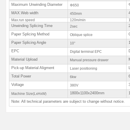
Maximum Unwinding Diameter
Φ650
MAX.Web width
450mm
Max.run speed
120m/min
Unwinding Splicing Time
2sec
Paper Splicing Method
Oblique splice
Paper Splicing Angle
10°
EPC
Digital terminal EPC
Material Upload
Manual pressure drawer
Pick-up Material Aligment
Laser positioning
Total Power
6kw
Voltage
380V
1800x1100x2400mm
Machine Size(LxHxW)
Note: All technical parameters are subject to change without notice.