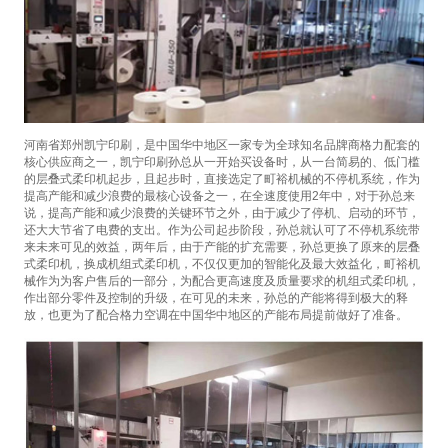
河南省郑州凯宁印刷，是中国华中地区一家专为全球知名品牌商格力配套的
核心供应商之一，凯宁印刷孙总从一开始买设备时，从一台简易的、低门槛
的层叠式柔印机起步，且起步时，直接选定了町裕机械的不停机系统，作为
提高产能和减少浪费的最核心设备之一，在全速度使用2年中，对于孙总来
说，提高产能和减少浪费的关键环节之外，由于减少了停机、启动的环节，
还大大节省了电费的支出。作为公司起步阶段，孙总就认可了不停机系统带
来未来可见的效益，两年后，由于产能的扩充需要，孙总更换了原来的层叠
式柔印机，换成机组式柔印机，不仅仅更加的智能化及最大效益化，町裕机
械作为为客户售后的一部分，为配合更高速度及质量要求的机组式柔印机，
作出部分零件及控制的升级，在可见的未来，孙总的产能将得到极大的释
放，也更为了配合格力空调在中国华中地区的产能布局提前做好了准备。